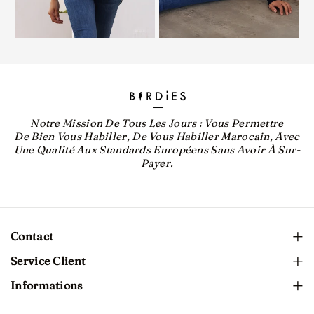
Notre Mission De Tous Les Jours : Vous Permettre
De Bien Vous Habiller, De Vous Habiller Marocain, Avec
Une Qualité Aux Standards Européens Sans Avoir À Sur-
Payer.
Contact
Service Client
Casablanca, Maroc
Conseils
Informations
+212688899091
Qui Sommes-Nous
Livraison et politique de retours