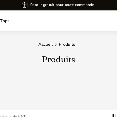
Ignorer et passer au contenu
Retour gratuit pour toute commande
s
Tops
Accueil
Produits
C
Produits
O
L
L
E
C