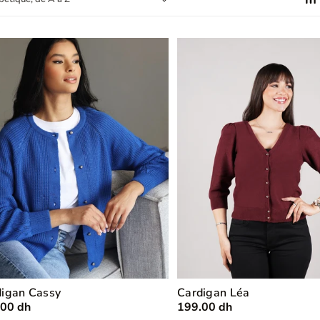
T
I
O
N
:
digan Cassy
Cardigan Léa
.00 dh
199.00 dh