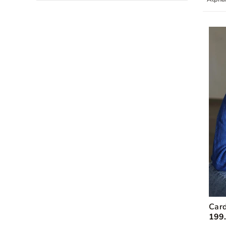
Car
199